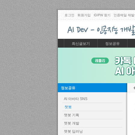
로그인
회원가입
ID/PW 찾기
인증메일 재발
최신글보기
정보공유
정보공유
AI 아바타 SNS
챗봇
챗봇 기획
챗봇 개발
챗봇 딥러닝