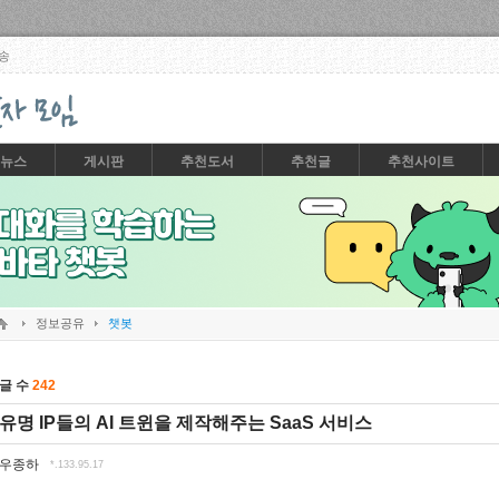
Skip to content
송
뉴스
게시판
추천도서
추천글
추천사이트
정보공유
챗봇
글 수
242
유명 IP들의 AI 트윈을 제작해주는 SaaS 서비스
우종하
*.133.95.17