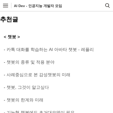
AI Dev - 인공지능 개발자 모임
추천글
< 챗봇 >
-
카톡 대화를 학습하는 AI 아바타 챗봇 - 레플리
-
챗봇의 종류 및 적용 분야
-
사례중심으로 본 감성챗봇의 미래
-
챗봇, 그것이 알고싶다
-
챗봇의 한계와 미래
-
기능형 챗봇에도 초거대모델이 필요