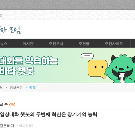
Skip to content
송
뉴스
게시판
추천도서
추천글
추천사이트
정보공유
챗봇
글 수
242
일상대화 챗봇의 두번째 혁신은 장기기억 능력
깊은바다
*.68.249.160