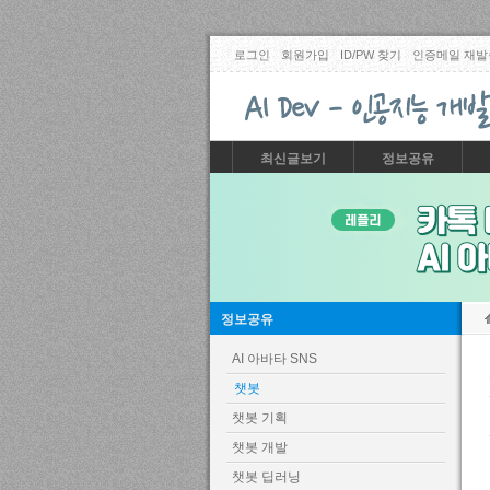
로그인
회원가입
ID/PW 찾기
인증메일 재발
최신글보기
정보공유
정보공유
AI 아바타 SNS
챗봇
챗봇 기획
챗봇 개발
챗봇 딥러닝