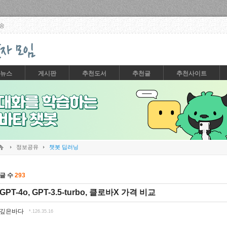
Skip to content
송
뉴스
게시판
추천도서
추천글
추천사이트
정보공유
챗봇 딥러닝
글 수
293
GPT-4o, GPT-3.5-turbo, 클로바X 가격 비교
깊은바다
*.126.35.16