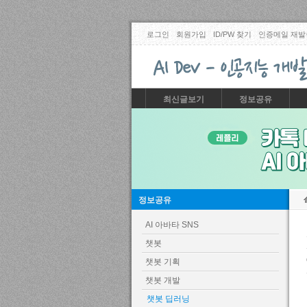
로그인
회원가입
ID/PW 찾기
인증메일 재발
최신글보기
정보공유
정보공유
AI 아바타 SNS
챗봇
챗봇 기획
챗봇 개발
챗봇 딥러닝