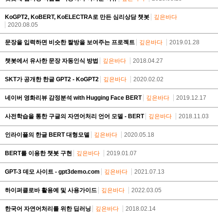
KoGPT2, KoBERT, KoELECTRA로 만든 심리상담 챗봇
깊은바다
2020.08.05
문장을 입력하면 비슷한 짤방을 보여주는 프로젝트
깊은바다
2019.01.28
챗봇에서 유사한 문장 자동인식 방법
깊은바다
2018.04.27
SKT가 공개한 한글 GPT2 - KoGPT2
깊은바다
2020.02.02
네이버 영화리뷰 감정분석 with Hugging Face BERT
깊은바다
2019.12.17
사전학습을 통한 구글의 자연어처리 언어 모델 - BERT
깊은바다
2018.11.03
인라이플의 한글 BERT 대형모델
깊은바다
2020.05.18
BERT를 이용한 챗봇 구현
깊은바다
2019.01.07
GPT-3 데모 사이트 - gpt3demo.com
깊은바다
2021.07.13
하이퍼클로바 활용예 및 사용가이드
깊은바다
2022.03.05
한국어 자연어처리를 위한 딥러닝
깊은바다
2018.02.14