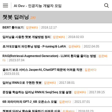
AI Dev - 인공지능 개발자 모임
챗봇 딥러닝
293
BERT 톺아보기
깊은바다
2018.12.17
딥러닝을 사용한 챗봇 개발방법 정리
깊은바다
2018.02.03
초거대모델의 파인튜닝 방법 - P-tuning과 LoRA
깊은바다
2022.04.05
RAG(Retrieval-Augmented Generation) - LLM의 환각을 줄이는 방법
깊은바
다
2023.07.04
글쓰기 보조 서비스 JasperAI, ChatGPT 때문에 어려움 직면
깊은바다
2023.03.01
딥러닝 RNN으로 구현한 챗봇
깊은바다
2017.08.01
문장을 학습하는 딥러닝 RNN의 Seq2Seq 모델 설명
깊은바다
2017.09.15
6B 파라미터의 GPT-J_6B 오픈소스 모델
깊은바다
2021.07.01
챗봇에 딥러닝 학습을 적용하기 어려운 이유
깊은바다
2018.03.23