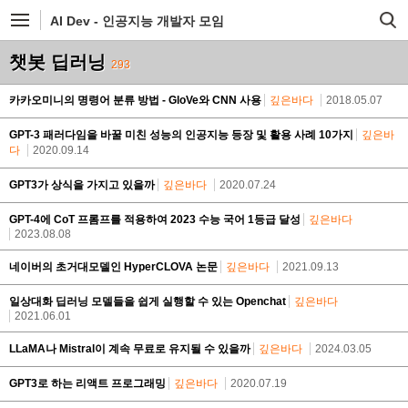
AI Dev - 인공지능 개발자 모임
챗봇 딥러닝
293
카카오미니의 명령어 분류 방법 - GloVe와 CNN 사용
깊은바다
2018.05.07
GPT-3 패러다임을 바꿀 미친 성능의 인공지능 등장 및 활용 사례 10가지
깊은바
다
2020.09.14
GPT3가 상식을 가지고 있을까
깊은바다
2020.07.24
GPT-4에 CoT 프롬프를 적용하여 2023 수능 국어 1등급 달성
깊은바다
2023.08.08
네이버의 초거대모델인 HyperCLOVA 논문
깊은바다
2021.09.13
일상대화 딥러닝 모델들을 쉽게 실행할 수 있는 Openchat
깊은바다
2021.06.01
LLaMA나 Mistral이 계속 무료로 유지될 수 있을까
깊은바다
2024.03.05
GPT3로 하는 리액트 프로그래밍
깊은바다
2020.07.19