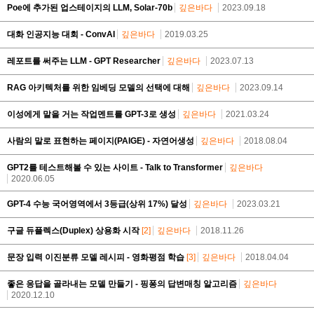
Poe에 추가된 업스테이지의 LLM, Solar-70b
깊은바다
2023.09.18
대화 인공지능 대회 - ConvAI
깊은바다
2019.03.25
레포트를 써주는 LLM - GPT Researcher
깊은바다
2023.07.13
RAG 아키텍처를 위한 임베딩 모델의 선택에 대해
깊은바다
2023.09.14
이성에게 말을 거는 작업멘트를 GPT-3로 생성
깊은바다
2021.03.24
사람의 말로 표현하는 페이지(PAIGE) - 자연어생성
깊은바다
2018.08.04
GPT2를 테스트해볼 수 있는 사이트 - Talk to Transformer
깊은바다
2020.06.05
GPT-4 수능 국어영역에서 3등급(상위 17%) 달성
깊은바다
2023.03.21
구글 듀플렉스(Duplex) 상용화 시작
[2]
깊은바다
2018.11.26
문장 입력 이진분류 모델 레시피 - 영화평점 학습
[3]
깊은바다
2018.04.04
좋은 응답을 골라내는 모델 만들기 - 핑퐁의 답변매칭 알고리즘
깊은바다
2020.12.10