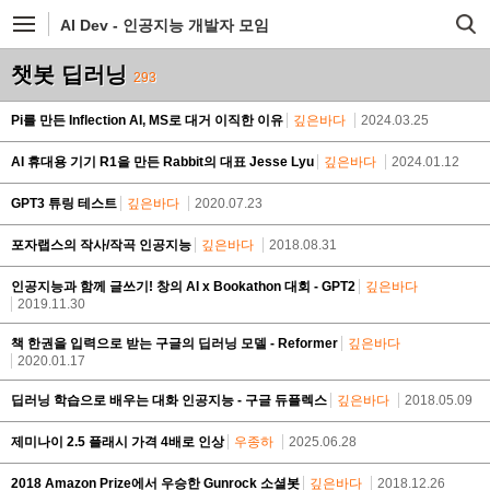
AI Dev - 인공지능 개발자 모임
챗봇 딥러닝
293
Pi를 만든 Inflection AI, MS로 대거 이직한 이유
깊은바다
2024.03.25
AI 휴대용 기기 R1을 만든 Rabbit의 대표 Jesse Lyu
깊은바다
2024.01.12
GPT3 튜링 테스트
깊은바다
2020.07.23
포자랩스의 작사/작곡 인공지능
깊은바다
2018.08.31
인공지능과 함께 글쓰기! 창의 AI x Bookathon 대회 - GPT2
깊은바다
2019.11.30
책 한권을 입력으로 받는 구글의 딥러닝 모델 - Reformer
깊은바다
2020.01.17
딥러닝 학습으로 배우는 대화 인공지능 - 구글 듀플렉스
깊은바다
2018.05.09
제미나이 2.5 플래시 가격 4배로 인상
우종하
2025.06.28
2018 Amazon Prize에서 우승한 Gunrock 소셜봇
깊은바다
2018.12.26