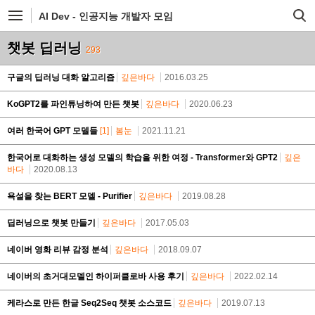
AI Dev - 인공지능 개발자 모임
챗봇 딥러닝
293
구글의 딥러닝 대화 알고리즘
깊은바다
2016.03.25
KoGPT2를 파인튜닝하여 만든 챗봇
깊은바다
2020.06.23
여러 한국어 GPT 모델들
[1]
봄눈
2021.11.21
한국어로 대화하는 생성 모델의 학습을 위한 여정 - Transformer와 GPT2
깊은
바다
2020.08.13
욕설을 찾는 BERT 모델 - Purifier
깊은바다
2019.08.28
딥러닝으로 챗봇 만들기
깊은바다
2017.05.03
네이버 영화 리뷰 감정 분석
깊은바다
2018.09.07
네이버의 초거대모델인 하이퍼클로바 사용 후기
깊은바다
2022.02.14
케라스로 만든 한글 Seq2Seq 챗봇 소스코드
깊은바다
2019.07.13