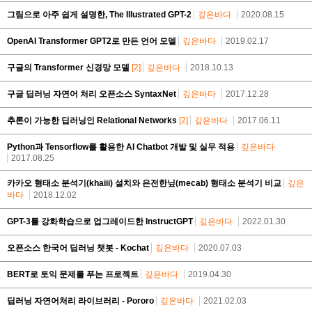
그림으로 아주 쉽게 설명한, The Illustrated GPT-2
깊은바다
2020.08.15
OpenAI Transformer GPT2로 만든 언어 모델
깊은바다
2019.02.17
구글의 Transformer 신경망 모델
[2]
깊은바다
2018.10.13
구글 딥러닝 자연어 처리 오픈소스 SyntaxNet
깊은바다
2017.12.28
추론이 가능한 딥러닝인 Relational Networks
[2]
깊은바다
2017.06.11
Python과 Tensorflow를 활용한 AI Chatbot 개발 및 실무 적용
깊은바다
2017.08.25
카카오 형태소 분석기(khaiii) 설치와 은전한닢(mecab) 형태소 분석기 비교
깊은
바다
2018.12.02
GPT-3를 강화학습으로 업그레이드한 InstructGPT
깊은바다
2022.01.30
오픈소스 한국어 딥러닝 챗봇 - Kochat
깊은바다
2020.07.03
BERT로 토익 문제를 푸는 프로젝트
깊은바다
2019.04.30
딥러닝 자연어처리 라이브러리 - Pororo
깊은바다
2021.02.03