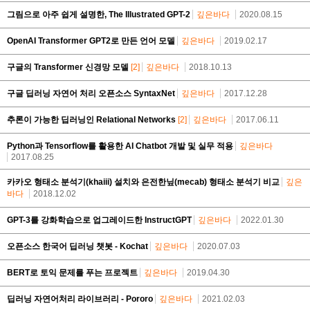
그림으로 아주 쉽게 설명한, The Illustrated GPT-2
깊은바다
2020.08.15
OpenAI Transformer GPT2로 만든 언어 모델
깊은바다
2019.02.17
구글의 Transformer 신경망 모델
[2]
깊은바다
2018.10.13
구글 딥러닝 자연어 처리 오픈소스 SyntaxNet
깊은바다
2017.12.28
추론이 가능한 딥러닝인 Relational Networks
[2]
깊은바다
2017.06.11
Python과 Tensorflow를 활용한 AI Chatbot 개발 및 실무 적용
깊은바다
2017.08.25
카카오 형태소 분석기(khaiii) 설치와 은전한닢(mecab) 형태소 분석기 비교
깊은
바다
2018.12.02
GPT-3를 강화학습으로 업그레이드한 InstructGPT
깊은바다
2022.01.30
오픈소스 한국어 딥러닝 챗봇 - Kochat
깊은바다
2020.07.03
BERT로 토익 문제를 푸는 프로젝트
깊은바다
2019.04.30
딥러닝 자연어처리 라이브러리 - Pororo
깊은바다
2021.02.03