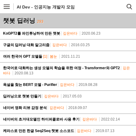
AI Dev - 인공지능 개발자 모임
챗봇 딥러닝
293
KoGPT2를 파인튜닝하여 만든 챗봇
깊은바다
2020.06.23
구글의 딥러닝 대화 알고리즘
깊은바다
2016.03.25
여러 한국어 GPT 모델들
[1]
봄눈
2021.11.21
한국어로 대화하는 생성 모델의 학습을 위한 여정 - Transformer와 GPT2
깊은
바다
2020.08.13
욕설을 찾는 BERT 모델 - Purifier
깊은바다
2019.08.28
딥러닝으로 챗봇 만들기
깊은바다
2017.05.03
네이버 영화 리뷰 감정 분석
깊은바다
2018.09.07
네이버의 초거대모델인 하이퍼클로바 사용 후기
깊은바다
2022.02.14
케라스로 만든 한글 Seq2Seq 챗봇 소스코드
깊은바다
2019.07.13