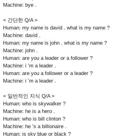
Machine: bye .
< 간단한 Q/A >
Human: my name is david . what is my name ?
Machine: david .
Human: my name is john . what is my name ?
Machine: john .
Human: are you a leader or a follower ?
Machine: i ’m a leader .
Human: are you a follower or a leader ?
Machine: i ’m a leader .
< 일반적인 지식 Q/A >
Human: who is skywalker ?
Machine: he is a hero .
Human: who is bill clinton ?
Machine: he ’s a billionaire .
Human: is sky blue or black ?