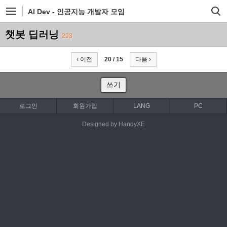
AI Dev - 인공지능 개발자 모임
챗봇 딥러닝
293
‹ 이전
20 / 15
다음 ›
쓰기
로그인
회원가입
LANG
PC
Designed by HandyXE