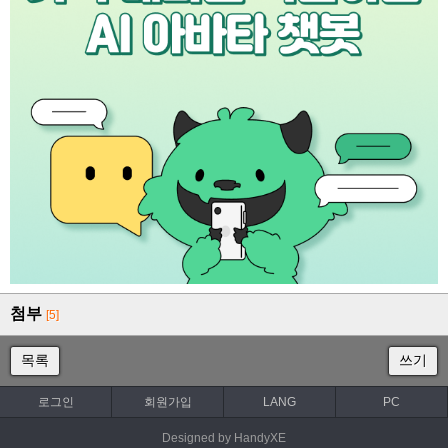
첨부
[5]
목록
쓰기
로그인
회원가입
LANG
PC
Designed by HandyXE