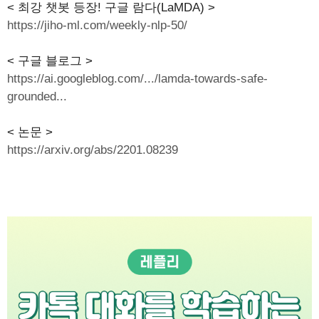
< 최강 챗봇 등장! 구글 람다(LaMDA) >
https://jiho-ml.com/weekly-nlp-50/
< 구글 블로그 >
https://ai.googleblog.com/.../lamda-towards-safe-
grounded...
< 논문 >
https://arxiv.org/abs/2201.08239