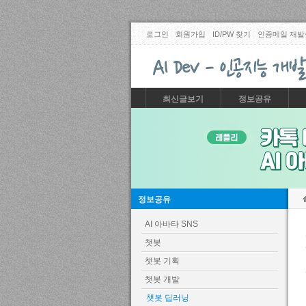
로그인
회원가입
ID/PW 찾기
인증메일 재발
최신글보기
정보공유
정보공유
AI 아바타 SNS
챗봇
챗봇 기획
챗봇 개발
챗봇 딥러닝