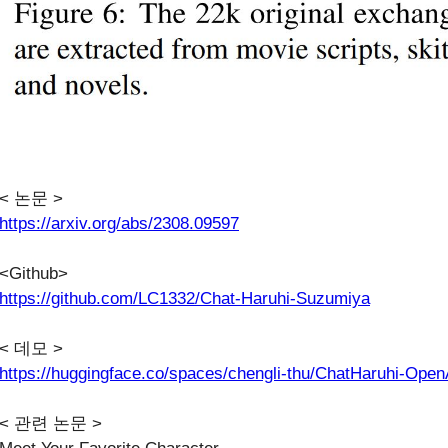
< 논문 >
https://arxiv.org/abs/2308.09597
<Github>
https://github.com/LC1332/Chat-Haruhi-Suzumiya
< 데모 >
https://huggingface.co/spaces/chengli-thu/ChatHaruhi-Open
< 관련 논문 >