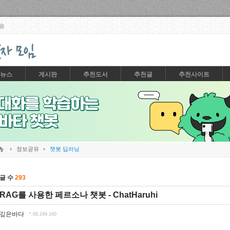
Skip to content
송
뉴스
게시판
추천도서
추천글
추천사이트
정보공유
챗봇 딥러닝
글 수
293
RAG를 사용한 페르소나 챗봇 - ChatHaruhi
깊은바다
*.68.249.160