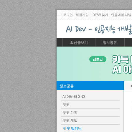
로그인
회원가입
ID/PW 찾기
인증메일 재발
최신글보기
정보공유
정보공유
AI 아바타 SNS
챗봇
챗봇 기획
챗봇 개발
챗봇 딥러닝