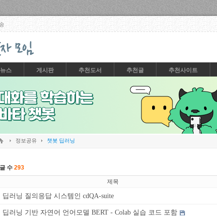
Skip to content
송
뉴스
게시판
추천도서
추천글
추천사이트
정보공유
챗봇 딥러닝
글 수
293
제목
딥러닝 질의응답 시스템인 cdQA-suite
딥러닝 기반 자연어 언어모델 BERT - Colab 실습 코드 포함