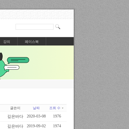
강의
페이스북
글쓴이
날짜
조회 수
깊은바다
2020-03-08
1976
깊은바다
2019-09-02
1974