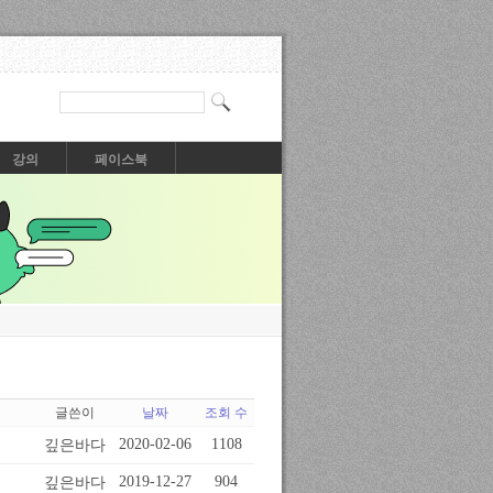
강의
페이스북
글쓴이
날짜
조회 수
깊은바다
2020-02-06
1108
깊은바다
2019-12-27
904