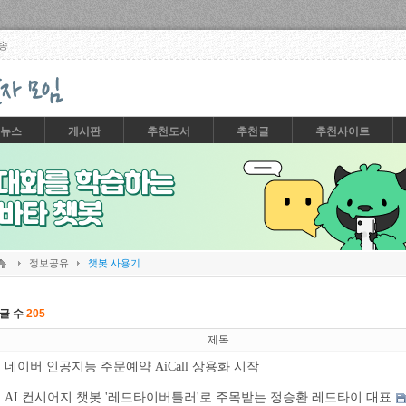
Skip to content
송
뉴스
게시판
추천도서
추천글
추천사이트
정보공유
챗봇 사용기
글 수
205
제목
네이버 인공지능 주문예약 AiCall 상용화 시작
AI 컨시어지 챗봇 '레드타이버틀러'로 주목받는 정승환 레드타이 대표