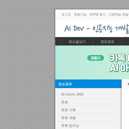
로그인
회원가입
ID/PW 찾기
인증메일 재발
최신글보기
정보공유
정보공유
AI 아바타 SNS
챗봇
챗봇 기획
챗봇 개발
챗봇 딥러닝