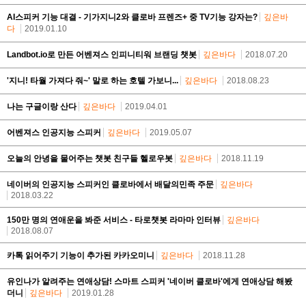
AI스피커 기능 대결 - 기가지니2와 클로바 프렌즈+ 중 TV기능 강자는?
깊은바
다
2019.01.10
Landbot.io로 만든 어벤져스 인피니티워 브랜딩 챗봇
깊은바다
2018.07.20
'지니! 타월 가져다 줘~' 말로 하는 호텔 가보니...
깊은바다
2018.08.23
나는 구글이랑 산다
깊은바다
2019.04.01
어벤져스 인공지능 스피커
깊은바다
2019.05.07
오늘의 안녕을 물어주는 챗봇 친구들 헬로우봇
깊은바다
2018.11.19
네이버의 인공지능 스피커인 클로바에서 배달의민족 주문
깊은바다
2018.03.22
150만 명의 연애운을 봐준 서비스 - 타로챗봇 라마마 인터뷰
깊은바다
2018.08.07
카톡 읽어주기 기능이 추가된 카카오미니
깊은바다
2018.11.28
유인나가 알려주는 연애상담! 스마트 스피커 '네이버 클로바'에게 연애상담 해봤
더니
깊은바다
2019.01.28