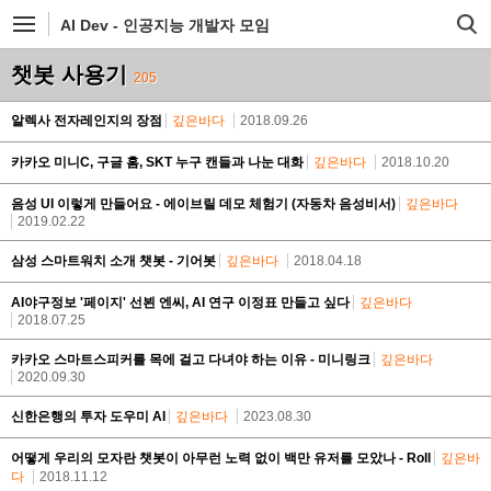
AI Dev - 인공지능 개발자 모임
챗봇 사용기
205
알렉사 전자레인지의 장점
깊은바다
2018.09.26
카카오 미니C, 구글 홈, SKT 누구 캔들과 나눈 대화
깊은바다
2018.10.20
음성 UI 이렇게 만들어요 - 에이브릴 데모 체험기 (자동차 음성비서)
깊은바다
2019.02.22
삼성 스마트워치 소개 챗봇 - 기어봇
깊은바다
2018.04.18
AI야구정보 '페이지' 선뵌 엔씨, AI 연구 이정표 만들고 싶다
깊은바다
2018.07.25
카카오 스마트스피커를 목에 걸고 다녀야 하는 이유 - 미니링크
깊은바다
2020.09.30
신한은행의 투자 도우미 AI
깊은바다
2023.08.30
어떻게 우리의 모자란 챗봇이 아무런 노력 없이 백만 유저를 모았나 - Roll
깊은바
다
2018.11.12