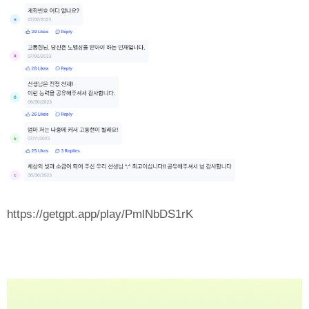
https://getgpt.app/play/PmlNbDS1rK