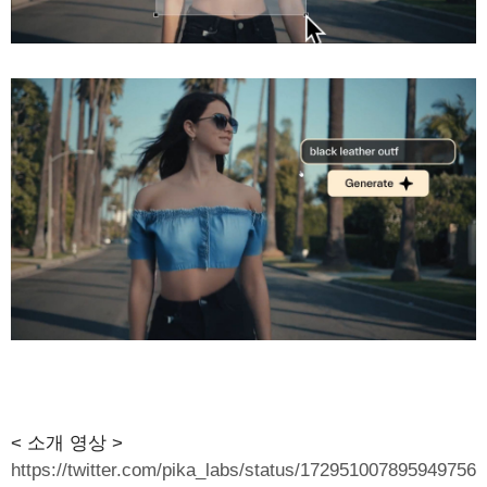
< 소개 영상 >
https://twitter.com/pika_labs/status/172951007895949756