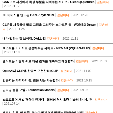
GAN으로 사진에서 특정 부분을 지워주는 서비스 - Cleanup.pictures
깊은바다
2022.01.17
3D 이미지를 만드는 GAN - StyleNeRF
깊은바다
2021.12.20
CLIP을 사용하여 말로 그림을 그려주는 스마트폰 앱 - WOMBO Dream
깊은바
다
2021.11.25
내가 말하는 걸 보여줘, DALL-E
깊은바다
2021.11.11
텍스트를 이미지로 생성해주는 사이트 - Text2Art (VQGAN-CLIP)
깊은바다
2021.11.10
원티드는 어떻게 AI로 채용 결과를 예측하고 매칭할까
깊은바다
2021.11.09
OpenAI의 CLIP을 한글로 구현한 KoCLIP
깊은바다
2021.11.02
인공지능 과학자의 꿈, 범용 AI는 가능할까
깊은바다
2021.10.15
딥러닝 범용 모델 - Foundation Models
깊은바다
2021.09.06
소프트웨어 개발 경험이 먼저다 - 딥러닝 역시 S/W 기술의 하나일 뿐
깊은바다
2021.07.14
제프리 힌튼, 얀 르쿤, 요슈아 벤지오가 말하는 딥러닝의 미래
깊은바다