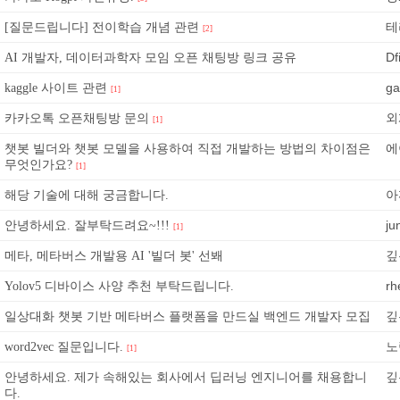
테
[질문드립니다] 전이학습 개념 관련
[2]
Df
AI 개발자, 데이터과학자 모임 오픈 채팅방 링크 공유
ga
kaggle 사이트 관련
[1]
외
카카오톡 오픈채팅방 문의
[1]
에
챗봇 빌더와 챗봇 모델을 사용하여 직접 개발하는 방법의 차이점은
무엇인가요?
[1]
아
해당 기술에 대해 궁금합니다.
ju
안녕하세요. 잘부탁드려요~!!!
[1]
깊
메타, 메타버스 개발용 AI '빌더 봇' 선봬
rh
Yolov5 디바이스 사양 추천 부탁드립니다.
깊
일상대화 챗봇 기반 메타버스 플랫폼을 만드실 백엔드 개발자 모집
노
word2vec 질문입니다.
[1]
깊
안녕하세요. 제가 속해있는 회사에서 딥러닝 엔지니어를 채용합니
다.