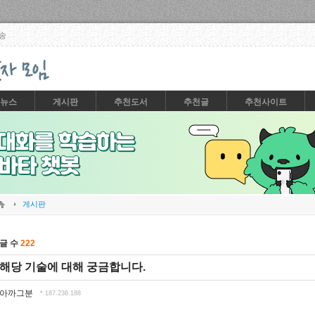
Skip to content
송
뉴스
게시판
추천도서
추천글
추천사이트
게시판
글 수
222
해당 기술에 대해 궁금합니다.
아까그분
*.187.236.188