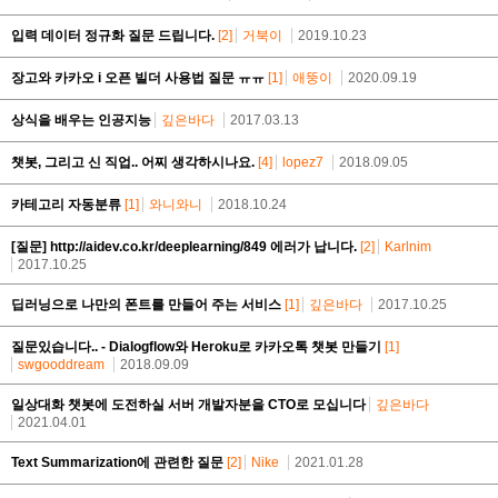
입력 데이터 정규화 질문 드립니다.
[2]
거북이
2019.10.23
장고와 카카오 i 오픈 빌더 사용법 질문 ㅠㅠ
[1]
애뚱이
2020.09.19
상식을 배우는 인공지능
깊은바다
2017.03.13
챗봇, 그리고 신 직업.. 어찌 생각하시나요.
[4]
lopez7
2018.09.05
카테고리 자동분류
[1]
와니와니
2018.10.24
[질문] http://aidev.co.kr/deeplearning/849 에러가 납니다.
[2]
Karlnim
2017.10.25
딥러닝으로 나만의 폰트를 만들어 주는 서비스
[1]
깊은바다
2017.10.25
질문있습니다.. - Dialogflow와 Heroku로 카카오톡 챗봇 만들기
[1]
swgooddream
2018.09.09
일상대화 챗봇에 도전하실 서버 개발자분을 CTO로 모십니다
깊은바다
2021.04.01
Text Summarization에 관련한 질문
[2]
Nike
2021.01.28