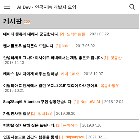
AI Dev - 인공지능 개발자 모임
게시판
222
데이터 종류에 대해서 궁금합니다.
[2]
노력하는돌
2021.03.22
텐서플로우 설치문의 드립니다!
[8]
icdoit
2017.06.02
안녕하세요 그나마 이사이트 국내에서는 제일 좋은듯 합니다.
[1]
맛동산
2018.11.13
케라스 창시자에게 배우는 딥러닝
카미오레오
2018.12.07
이탈리아 피렌체에서 열린 'ACL 2019' 학회에 다녀왔어요
목동하정우
2019.10.21
Seq2Seq에 Attention 구현 성공했습니다!
[2]
NeuroWhAI
2018.12.04
가입인사겸 질문
[1]
창백123
2019.09.30
방향을 잡지못해 질문 드립니다.
[3]
몽이삼촌
2019.07.10
인공지능으로 인간의 행동을 통제
[1]
dlrjsanjswl
2021.02.11