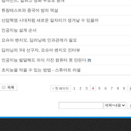
딥마인드, 알파고 영화 무료로 공개
튜링테스트와 중국어 방의 역설
산업혁명 시대처럼 새로운 일자리가 생겨날 수 있을까
인공지능 설계 순서
요슈아 벤지오, 딥러닝에 인과관계가 필요
딥러닝의 3대 선구자, 요슈아 벤지오 인터뷰
인공지능 발달해도 의식 가진 컴퓨터 못 만든다
초지능을 막을 수 있는 방법 - 스튜어트 러셀
목록
첫 페이지
1
2
3
4
5
6
7
8
9