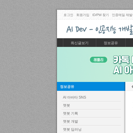
로그인
회원가입
ID/PW 찾기
인증메일 재발
최신글보기
정보공유
정보공유
AI 아바타 SNS
챗봇
챗봇 기획
챗봇 개발
챗봇 딥러닝