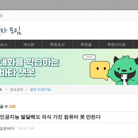
Skip to content
송
뉴스
게시판
추천도서
추천글
추천사이트
정보공유
일반 인공지능
글 수
128
인공지능 발달해도 의식 가진 컴퓨터 못 만든다
깊은바다
*.68.247.186