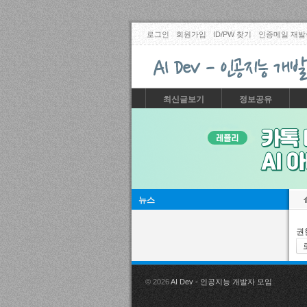
로그인
회원가입
ID/PW 찾기
인증메일 재발
최신글보기
정보공유
뉴스
권
© 2026
AI Dev - 인공지능 개발자 모임