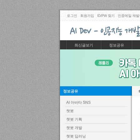
로그인
회원가입
ID/PW 찾기
인증메일 재발
최신글보기
정보공유
정보공유
AI 아바타 SNS
챗봇
챗봇 기획
챗봇 개발
챗봇 딥러닝