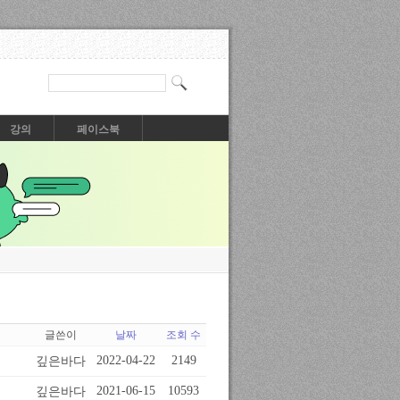
강의
페이스북
글쓴이
날짜
조회 수
깊은바다
2022-04-22
2149
깊은바다
2021-06-15
10593