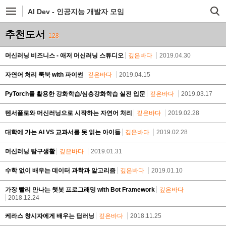
AI Dev - 인공지능 개발자 모임
추천도서
128
머신러닝 비즈니스 - 애저 머신러닝 스튜디오
깊은바다
2019.04.30
자연어 처리 쿡북 with 파이썬
깊은바다
2019.04.15
PyTorch를 활용한 강화학습/심층강화학습 실전 입문
깊은바다
2019.03.17
텐서플로와 머신러닝으로 시작하는 자연어 처리
깊은바다
2019.02.28
대학에 가는 AI VS 교과서를 못 읽는 아이들
깊은바다
2019.02.28
머신러닝 탐구생활
깊은바다
2019.01.31
수학 없이 배우는 데이터 과학과 알고리즘
깊은바다
2019.01.10
가장 빨리 만나는 챗봇 프로그래밍 with Bot Framework
깊은바다
2018.12.24
케라스 창시자에게 배우는 딥러닝
깊은바다
2018.11.25