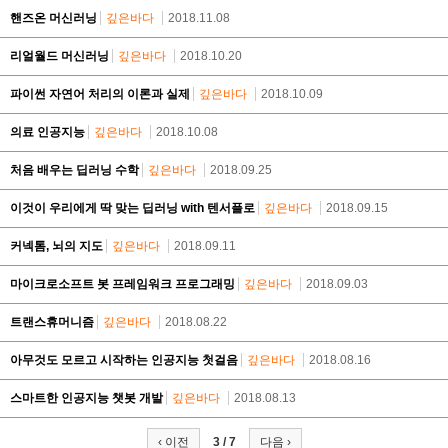
핸즈온 머신러닝
깊은바다
2018.11.08
리얼월드 머신러닝
깊은바다
2018.10.20
파이썬 자연어 처리의 이론과 실제
깊은바다
2018.10.09
의료 인공지능
깊은바다
2018.10.08
처음 배우는 딥러닝 수학
깊은바다
2018.09.25
이것이 우리에게 딱 맞는 딥러닝 with 텐서플로
깊은바다
2018.09.15
커넥톰, 뇌의 지도
깊은바다
2018.09.11
마이크로소프트 봇 프레임워크 프로그래밍
깊은바다
2018.09.03
트랜스휴머니즘
깊은바다
2018.08.22
아무것도 모르고 시작하는 인공지능 첫걸음
깊은바다
2018.08.16
스마트한 인공지능 챗봇 개발
깊은바다
2018.08.13
‹ 이전
3 / 7
다음 ›