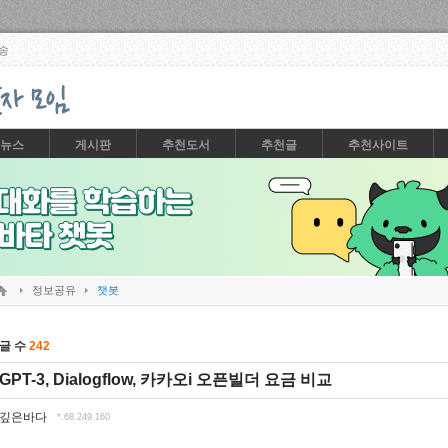
Skip to content
송
뉴스
게시판
추천도서
추천글
추천사이트
정보공유
챗봇
글 수
242
GPT-3, Dialogflow, 카카오i 오픈빌더 요금 비교
깊은바다
*.68.249.160