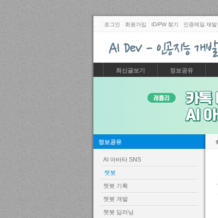
로그인
회원가입
ID/PW 찾기
인증메일 재발
최신글보기
정보공유
정보공유
AI 아바타 SNS
챗봇
챗봇 기획
챗봇 개발
챗봇 딥러닝